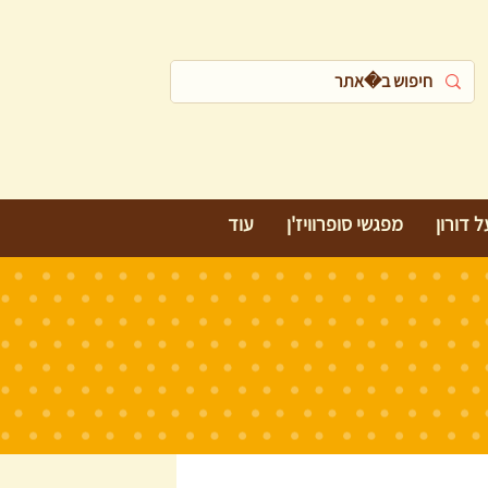
 דורון
מפגשי סופרוויז'ן
עוד