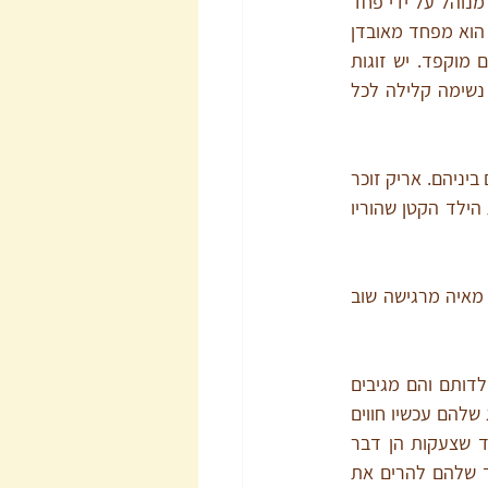
אם הפרטנר שלכם מפחד שינהלו אותו הוא עלול להגיב בקיצוניות לכל הערה פשוטה. אם הוא מנוהל על ידי פחד 
מנטישה יתכן שתרגישו שהוא נאחז בכם, דורש את קרבתכם ופוגע בתחושת החופש שלכם. אם הוא מפחד מאובדן 
שליטה יתכן שהוא ירצה לדעת בכל רגע איפה אתם נמצאים, מה אתם עושים ולנהל סדר יום מוקפד. יש זוגות 
שהפחדים שלהם מותאמים – הם מוצאים פתרונות בהתנהלות היומיומית שלהם שמאפשרים נשימה קלילה לכל 
אריק מתלונן שאשתו, גלית, צועקת המון. היא צועקת על הילדים, ומרימה את הקול גם בוויכוחים ביניהם. אריק זוכר 
מילדותו שתמיד היו צעקות בבית, בכל פעם שזוגתו צועקת, הוא מרגיש כאילו הוא חוזר להיות הילד הקטן שהוריו 
אצל מאיה הקושי עם צעקות נובע מהפחד שלה שמא היא לא אהובה. כשבן הזוג שלה צועק, מאיה מרגישה שוב 
כשאריק ומאיה עונים לבני הזוג שלהם, הם עונים מתוך הפחד. הם כאילו חזרו להיות בבית ילדותם והם מגיבים 
מתוך התחושה המקטינה, מעליבה ומפחידה שהם חווים. הם לא פנויים בכלל לראות שבני הזוג שלהם עכשיו חווים 
משהו שגרם להם לצעוק. אני כמובן לא מתכוונת להגיד שצעקות הן דבר 
לגיטימי ואני מקווה שבני הזוג של אריק ומאיה ילכו לטיפול או ימצאו דרך להתגבר על הצורך שלהם להרים את 