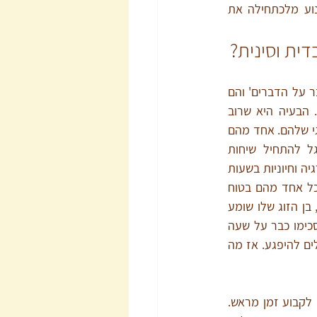
הקול. אבל אם אריק ומאיה יצליחו לראות שבני הזוג שלהם חווים קושי, אולי הם יוכלו למנוע מלכתחילה את 
ית וסינית?
הרבה אנשים חושבים שחשוב 'לדבר על הדברים' והם 
יוזמים שיחות עם בני הזוג שלהם. הבעיה היא שרוב 
הזוגות לא מתואמים בשעון הביולוגי שלהם. אחד מהם 
מרגיש מלא אנרגיה בערב, מסוגל להתחיל שיחות 
בתשע בערב, בתום יום עבודה והשכבות של הילדים. האחר מותש לחלוטין ודווקא מתמלא אנרגיה וחיוניות בשעות 
הבוקר, שאז בן הזוג שלו לא מסוגל בכלל לדבר. בנוסף, המון זוגות מדברים שבדית וסינית. כל אחד מהם בטוח 
שהוא מסביר את הדברים ברור, מתבטא בהגיון וכמובן צודק. אבל גם כשהוא אומר דברי טעם, בן הזוג שלו שומע 
כאילו הוא הטיח בו האשמות, כאילו דיבר בשפה לא מובנת, כמו שבדית. כך קורה שגם אם הסכימו כבר על שעה 
שבה נוח לשניהם לנהל שיחה מלב אל לב, הם לא באמת מבינים האחד את השני ושניהם עלולים להיפגע. אז מה 
אם כבר מנהלים שיחה, תקפידו לברר עם בני הזוג שלכם האם הם פנויים עכשיו לשיחה. כדאי לקבוע זמן מראש. 