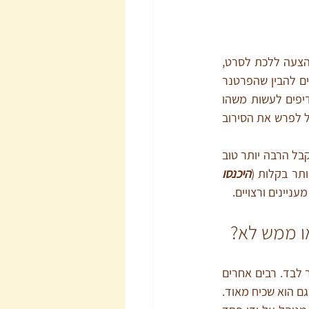
הרבה פעמים קורה שאחד מבני הזוג מסרב להצעה כלשהי של האחר. זו יכולה להיות, למשל, הצעה ללכת לסרט, 
הצעה לאכול גלידה או הצעה לסקס. כשבן הזוג שיזם את ההצעה חוטף דחייה הוא יכול לפעמים להבין שהפרטנר 
סירב להצעתו כי 'היה לו יום קשה והוא מאוד עייף', או ש'היא במחזור', או שהיא (או הוא) 'מעדיפים לעשות משהו 
אחר'. אבל אם יוזם ההצעה מרגיש בשגרת היומיום שלהם שהוא לא רצוי, אהוב ומוערך, הוא עלול לפרש את הסירוב 
אותו פרטנר שהציע יכול ללמוד תקשורת מקרבת ולחפש איך הוא מציע את ההצעה באופן שיתקבל הרבה יותר טוב 
תר בקלות (
היכנסו 
ניינים ורצויים.
ו ממש לא?
כולנו מתנהגים מדי פעם מתוך הפחדים שלנו. המון אנשים מפחדים מנטישה, מפחדים להישאר לבד. רבים אחרים 
מפחדים שינהלו אותם, שיחליטו עליהם ויצמצמו את חופש הפעולה שלהם. פחד מאובדן שליטה גם הוא שכיח מאוד. 