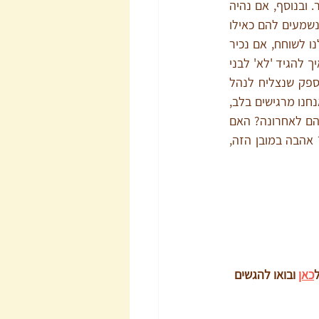
אז כן, אם נלמד דפוסים של תקשורת מקרבת ואת הרעיון בבסיס הגישה - זה יכול מאוד לעזור. ובנוסף, אם נהיה 
נדיבים בטקסט ונקפיד להגיד לבני הזוג שלנו את כל המובן מאליו, אם נזכור שאנחנו לפעמים נשמעים להם כאילו 
אנחנו מדברים בשבדית, אם נקפיד לבחור את שעת השיחה ולוודא שזה מתאים לבני הזוג שלנו לשוחח, אם נכיר 
את הפחדים של בני הזוג שלנו ונזכור שהם עונים לנו לפעמים מתוך הפחדים הללו, אם נלמד איך להגיד 'לא' לבני 
הזוג שלנו מבלי שהם ירגישו שאנחנו זורקים אותם מחיינו בכלל, אם נקפיד על כל זה – אין ספק שנצליח לנהל 
תקשורת הרבה יותר יעילה ונעימה. אבל מעל הכל ולפני הכל – אהבה. אהבה היא גם הרגש שאנחנו מרגישים בלב, 
אבל אהבה זה גם פועל. חפשו איך אתם אוהבים את בני הזוג שלכם בפועל – האם חייכתם אליהם לאחרונה? האם 
נגעתם? האם הבעתם עניין במה שעובר עליהם? האם אהבתם אותם ביומיום המשותף שלכם? אהבה במובן הזה, 
כאן
 ובואו להגשים 