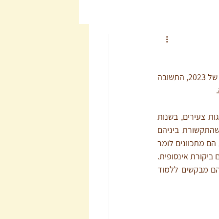
מה לדעתכם הדבר הכי חשוב במערכת יחסים זוגית? כששואלים אנשים את השאלה הזו בישראל של 2023, התשובה 
 
זוגות שמגיעים לטיפול זוגי הרבה פעמים אומרים שהם באו ללמוד דפוסי תקשורת יעילים. זוגות צעירים, בשנות 
העשרים לחייהם וגם זוגות מבוגרים יותר ואפילו זוגות בגיל השלישי, ידווחו שהם מרגישים שהתקשורת ביניהם 
בעייתית, ושהקושי העיקרי בזוגיות שלהם הוא קושי בתקשורת. כשאנשים אומרים קושי בתקשורת הם מתכוונים לומר 
שהם לא מרגישים מובנים. חלקם מרגישים כאילו תוקפים אותם, מאשימים אותם ומעבירים עליהם ביקורת אינסופית. 
אחרים מרגישים שהצד השני מסלף את הדברים שהם אמרו, כאילו לא ממש הקשיב. ורבים מהם מבקשים ללמוד 