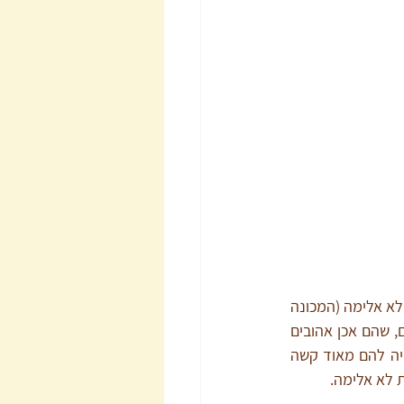
שיטה זו של תקשורת מקרבת יעילה ועוזרת להמון זוגות, אולם בבסיס ההצלחה של התקשורת הלא אלימה (המכונה 
תקשורת מקרבת) טמונה האמונה של כל אחד מבני הזוג שהם אכן מעניינים את בני הזוג שלהם, שהם אכן אהובים 
ורצויים. אם בני הזוג נמצאים במשבר שמלווה בתחושות שהאחר לא באמת מעוניין בקרבתי, יהיה להם מאוד קשה 
 לא אלימה. 