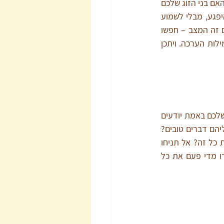
ספונטניות היא לא המפתח לזוגיות טובה ארוכת שנים ברוב הבתים. בנוסף, תשאלו את עצמכם, האם בני הזוג שלכם 
פגועים כרגע מכם? אם התשובה היא כן, יהיה להם מאוד קשה להצליח להקשיב לכם מבלי להיפגע, מבלי לשמוע 
האשמות שווא ולהיסגר. כשהם פגועים – אתם דוברי שבדית, אי אפשר באמת להבין אתכם. אם זה המצב – חפשו 
קודם איך לפייס אותם. יתכן שכל מה שצריך זה לבקש סליחה או להציע קירבה, חיבוק, מגע, מילות הערכה. ויתכן 
אצל הרבה זוגות חסר המון שיח על כל מה שנדמה לבני הזוג שהוא מובן מאליו. האם בני הזוג שלכם באמת יודעים 
שהם רצויים? נחשקים? מעניינים אתכם? האם בני הזוג שלכם באמת יודעים שאתם חושבים עליהם דברים טובים? 
שהם חכמים? שיש להם לב זהב? שיש להם חוש הומור? מתי בפעם האחרונה אמרתם להם את כל זה? אל תניחו 
שזה מובן מאליו. כדי לבסס תקשורת יעילה ובריאה ביניכם חשוב שתהיו נדיבים בטקסט ותגידו מדי פעם את כל 