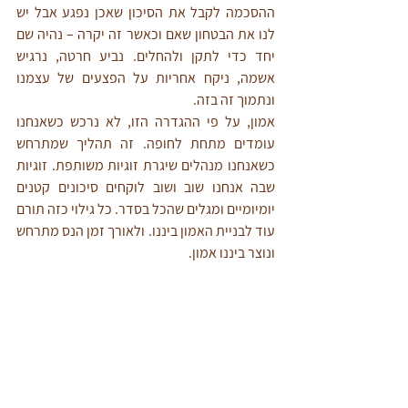
ההסכמה לקבל את הסיכון שאכן נפגע אבל יש 
לנו את הבטחון שאם וכאשר זה יקרה – נהיה שם 
יחד כדי לתקן ולהחלים. נביע חרטה, נרגיש 
אשמה, ניקח אחריות על הפצעים של עצמנו 
ונתמוך זה בזה. 
אמון, על פי ההגדרה הזו, לא נרכש כשאנחנו 
עומדים מתחת לחופה. זה תהליך שמתרחש 
כשאנחנו מנהלים שיגרת זוגיות משותפת. זוגיות 
שבה אנחנו שוב ושוב לוקחים סיכונים קטנים 
יומיומיים ומגלים שהכל בסדר. כל גילוי כזה תורם 
עוד לבניית האמון ביננו. ולאורך זמן הנס מתרחש 
ונוצר ביננו אמון. 
זה תהליך שקורה לזוגות בתחילת הקשר. וזה 
תהליך שיכול להתרחש שוב גם לאחר שנשבר 
האמון, אם נעז וניתן לו זמן. אז זוכרים? סבלנות 
והמון אהבה.
נסו את זה בבית.
היכנסו לקרוא על החלמה אחרי 
בגידה רגשית
.