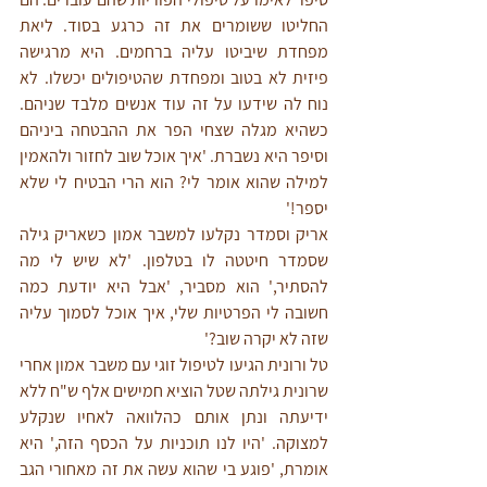
החליטו ששומרים את זה כרגע בסוד. ליאת 
מפחדת שיביטו עליה ברחמים. היא מרגישה 
פיזית לא בטוב ומפחדת שהטיפולים יכשלו. לא 
נוח לה שידעו על זה עוד אנשים מלבד שניהם. 
כשהיא מגלה שצחי הפר את ההבטחה ביניהם 
וסיפר היא נשברת. 'איך אוכל שוב לחזור ולהאמין 
למילה שהוא אומר לי? הוא הרי הבטיח לי שלא 
יספר!' 
אריק וסמדר נקלעו למשבר אמון כשאריק גילה 
שסמדר חיטטה לו בטלפון. 'לא שיש לי מה 
להסתיר,' הוא מסביר, 'אבל היא יודעת כמה 
חשובה לי הפרטיות שלי, איך אוכל לסמוך עליה 
שזה לא יקרה שוב?'
טל ורונית הגיעו לטיפול זוגי עם משבר אמון אחרי 
שרונית גילתה שטל הוציא חמישים אלף ש"ח ללא 
ידיעתה ונתן אותם כהלוואה לאחיו שנקלע 
למצוקה. 'היו לנו תוכניות על הכסף הזה,' היא 
אומרת, 'פוגע בי שהוא עשה את זה מאחורי הגב 