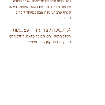
נהלו בבית סדר יום של שגרה. שגרה ברורה 
וקבועה מורידה תחושת כאוס ומפחיתה חשש. 
שגרת ערב רגועה חשובה במיוחד לילדים 
חרדתיים.
4. תמיכה לצד עידוד עצמאות
השלב הראשון הוא תמיכה מלאה. השלב השני 
חיזוק כל צעד קטן לעבר עצמאות.
אם תרצו להעמיק בנושא של 
ביטחון עצמי אצל 
ילדים
, מומלץ לעיין במאמר.
מתי צריך לפנות לעזרה 
מקצועית ?
כדאי לפנות לטיפול רגשי כאשר:
החרדה נמשכת זמן רב
היא מחמירה
יש פגיעה בתפקוד