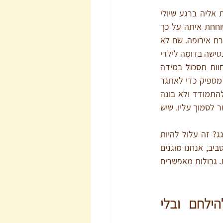
כשיולי נולדה אמא שלה הבטיחה לעצמה שיולי לא תחווה לעולם תסכול. היא מקפידה לגשת אליה ברגע שיולי 
משמיעה קול. היא מקפידה לנסות להגיב אליה תמיד, להיות שם עבורה כל הזמן. כשאני משוחחת איתה על כך 
שדרך תסכול אנחנו צומחים, היא מספרת לי על מחקרים שקראה על ילדים בבתי יתומים במזרח אירופה. שם לא 
ניגשים אל הילדים הללו שעות ארוכות והם למדו שלא לבכות. אמא של יולי חוששת שיולי תחווה נטישה בדומה לילדי 
בתי היתומים אם היא לא תיגש אליה ותתן מענה מיידי. אבל האמת היא שילדים צריכים לחוות תסכול במידה 
הנכונה. ויניקוט, הפסיכואנליטיקאי המפורסם, קרא לזה "תסכול אופטימלי" – כזה שהוא גדול מספיק כדי לאתגר 
ולעודד התפתחות, אבל לא גדול מדי כדי לשבור. ילד שלא חווה תסכול לעולם – לא לומד להתמודד ולא בונה 
חוסן. גבולות לא נועדו לדכא את הילד – אלא לחזק אותו. להראות לו שיש מבוגר אחראי שאפשר לסמוך עליו. שיש 
ניסיתם פעם לשחק כדורגל על הגג? זה עלול להיות 
מסוכן ומפחיד, אבל אם יש גדר מסביב, אנחנו מוגנים 
ויכולים להתרוצץ על הגג בחופשיות. גבולות מאפשרים 
להציב גבולות בלי להילחם ובלי 