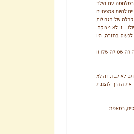
תוכלו להציע משהו אחר שאותו אתם כן מרשים במקום מה שאסרתם? זכרו, אנחנו לא במלחמה עם הילד 
והילד לא בעונש. אנחנו רגועים ושלימים עם ההחלטה לגבי הגבול שהצבנו וכעת אנחנו פנויים להיות אמפתיים 
וסבלניים, עד שהילד יצליח לאסוף את עצמו ולהירגע. אל תצפו שהילד יגיב בשמחה ובקבלה של הגבולות 
החדשים. ייקח זמן עד שהוא ילמד שאתם ברורים ושבחרתם להחזיק גבולות בבית. הבכי שלו – זו לא מצוקה. 
זו שפה. זו דרכו לומר לכם שהוא לא מרוצה ממה שקורה. זכרו להיות אמפתיים ולא לכעוס בחזרה. היו 
זכרו: הילד שלכם לא צריך הורה שמוותר על עצמו – אלא הורה שהוא יכול לסמוך עליו, הורה שמילה שלו זו 
אם אתם מרגישים שאתם מתקשים להציב גבולות, או מוצאים את עצמכם שוב ושוב מוותרים – אתם לא לבד. זה לא 
 ונחפש יחד את הדרך להצבת 
סים, במאמר: 