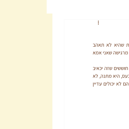
"אני פשוט לא מסוגלת להגיד לה 'לא'," משתפת אותי אמא לילדה בת שלוש, "אני מפחדת שהיא לא תאהב 
אותי.""עליי הן מטפסות כל היום," אומרת אמא לשלוש בנות, "אבל כשאני מנסה לעצור אותן אני מרגישה שאני אמא 
הורים רבים מתקשים להציב גבולות לילדים – לא כי הם לא יודעים מה חשוב להם, אלא כי הם חוששים שזה יכאיב 
לילד, שיגרום לתסכול או לתחושה שהוא לא אהוב. אבל הצבת גבולות, כשנעשית בעקביות ובלי כעס, היא מתנה, לא 
עונש. היא מעניקה לילדים ביטחון, אמון, תחושת יציבות והבנה שיש מי ששומר עליהם – גם כשהם לא יכולים עדיין 