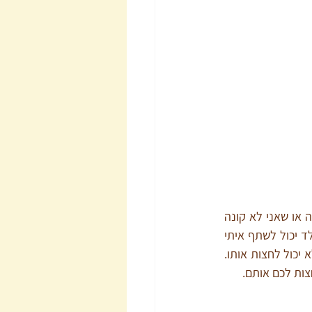
כלל והילדה יכולה לבחור אם לשמור עליו או לא. אבל אני יכולה להחליט שהמגירה תהיה נעולה או שאני לא קונה 
עוד ממתק וזה גבול שרק אני יכולה לחצות אותו. 'תקשור את חגורת הבטיחות' – זו בקשה, הילד יכול לשתף איתי 
פעולה או לא. אבל 'אני לא נוהגת אם יש ברכב מישהו לא קשור' זה גבול. אף אחד, חוץ ממני, לא יכול לחצות אותו. 
צות לכם אותם.