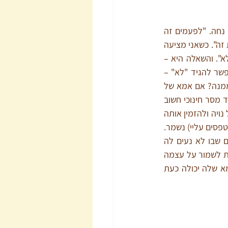
אמא של נויה מספרת לי שנויה מטפסת עליה שוב ושוב, כשהיא באמצע שיחה בטלפון או סתם נחה. "לפעמים זה 
נעים לי," היא אומרת, "אבל הרבה פעמים זה כבר מוגזם. ובכל זאת, אני לא מצליחה לעצור את זה". כשאני מציעה 
לשרטט גבול – היא עונה: "אבל אני רוצה להיות אמא שכיף איתה, לא כזו שכל הזמן אומרת לא". והשאלה היא – 
איזו אמא נויה באמת צריכה? כזו שמבטלת את עצמה כדי לא לאכזב? או כזו שתראה לה שאפשר להגיד "לא" – 
באהבה?כשאמא של נויה נשארת לשבת אחרי שהבהירה שזה לא נעים לה – מה נויה לומדת ממנה? אם אמא של 
נויה תעז, בעדינות,  להוריד אותה ממנה או תקום מהספה – בלי כעס, בלי דרמה – נויה תלמד מסר חינוכי חשוב 
לחיים: שאני לא נשארת במקום שלא נעים לי בו. אחרי שהיא קמה, אמא של נויה יכולה לחייך אל נויה ולהזמין אותה 
לשחק איתה. נויה לא בעונש. אבל הגבול (אני לא נשארת איפה שלא נעים לי בו, ולא נעים לי שמטפסים עליי) נשמר. 
יום אחד נויה תהיה נערה ואחר כך אישה ואנחנו רוצים שהיא תפנים ותדע לא להישאר במקום שבו לא נעים לה 
להיות. חינוך הוא בדוגמה אישית. כדי שנויה תלמד לשמור על עצמה – אמא של נויה צריכה כעת לשמור על עצמה 
ולקום מהספה אם לא נעים לה כשמטפסים עליה. בלי כעס, בהמון אהבה. נויה לא בעונש ואמא שלה יכולה כעת 