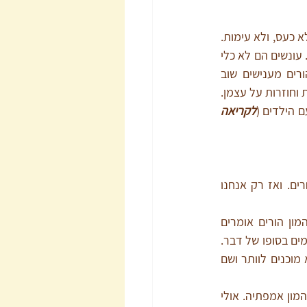
הצבת גבולות לא דורשת עונשים, לא כעס, ולא עימות. 
היא דורשת בהירות, עקביות, ורוגע. עונשים הם לא כלי 
יעיל להחזקת גבולות. עובדה שהורים מענישים שוב 
ושוב על אותן התנהגויות שממשיכות וחוזרות על עצמן. 
 הילדים (
לקריאה 
. זכרו – גבול זה משהו שאנחנו קובעים על עצמנו, לא על אחרים. ואז רק אנחנו 
. לא על כל דבר נרצה לריב עם הילדים. המון הורים אומרים 
לילדים 'לא' לפני שבכלל חשבו על העניין. וכשהילד מגיב בבכי ובתסכול הם נכנעים ומסכימים בסופו של דבר. 
אם זה מה שקורה - מוטב שתסכימו מיד בהתחלה. בחרו מהם הדברים שעליהם אתם לא מוכנים לוותר ושם 
. אם הילד בוכה או מתוסכל תוכלו להציע חיבוק והמון אמפתיה. אולי 