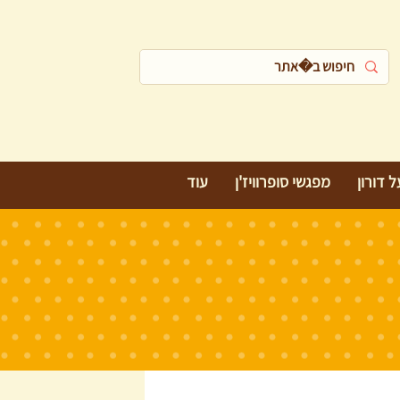
 דורון
מפגשי סופרוויז'ן
עוד