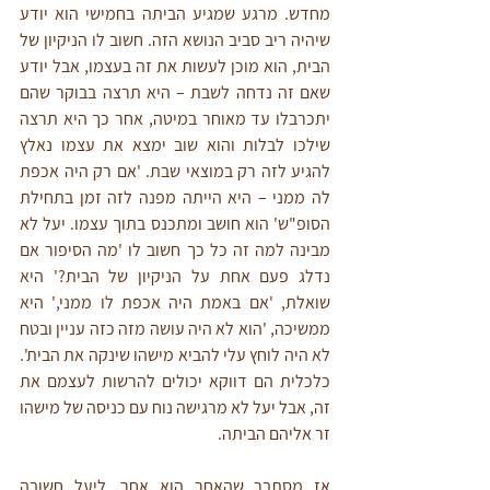
מחדש. מרגע שמגיע הביתה בחמישי הוא יודע 
שיהיה ריב סביב הנושא הזה. חשוב לו הניקיון של 
הבית, הוא מוכן לעשות את זה בעצמו, אבל יודע 
שאם זה נדחה לשבת – היא תרצה בבוקר שהם 
יתכרבלו עד מאוחר במיטה, אחר כך היא תרצה 
שילכו לבלות והוא שוב ימצא את עצמו נאלץ 
להגיע לזה רק במוצאי שבת. 'אם רק היה אכפת 
לה ממני – היא הייתה מפנה לזה זמן בתחילת 
הסופ"ש' הוא חושב ומתכנס בתוך עצמו. יעל לא 
מבינה למה זה כל כך חשוב לו 'מה הסיפור אם 
נדלג פעם אחת על הניקיון של הבית?' היא 
שואלת, 'אם באמת היה אכפת לו ממני,' היא 
ממשיכה, 'הוא לא היה עושה מזה כזה עניין ובטח 
לא היה לוחץ עלי להביא מישהו שינקה את הבית'. 
כלכלית הם דווקא יכולים להרשות לעצמם את 
זה, אבל יעל לא מרגישה נוח עם כניסה של מישהו 
זר אליהם הביתה. 
אז מסתבר שהאחר הוא אחר. ליעל חשובה 