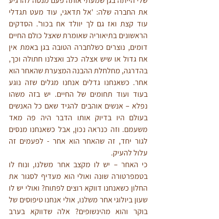
שלי הייתה בגן שמעתי אותה פעם מנסה להרגיע 
את החברה שלה: 'אל תדאגי, עוד מעט תגדלי 
עוד קצת ואז גם לך יוולד אח בכור'. הסדקים 
הראשונים בתיאוריה שאומרת שאצל כולם החיים 
דומים, נוצרים כשלחברה הטובה בגן באמת אין 
אח גדול או שיש אצלה כלב ואצלנו חתולה וכך, 
בהדרגה, מחלחלת ההבנה המצערת שהאחר הוא 
אחר. כשאנחנו גדלים אנחנו מגלים שזה נוגע 
בעוד ועוד תחומים של החיים. יש בזה משהו 
נפלא – אנשים אוהבים להגיד שאם כל האנשים 
בעולם היו בדיוק אותו הדבר היה פה מאד 
משעמם. וזה כנראה נכון, אבל כשאנחנו מנסים 
לגור יחד, זה שהאחר הוא אחר - לפעמים זה 
עלול להעיק.
כי האחר – יש לו מקצב אחר משלנו, ונוח לו 
בטמפרטורה שונה ואולי הוא מעדיף לסגור את 
החלון כשאנחנו דווקא רוצים לפתוח? ואולי יש לו 
שעון ביולוגי אחר משלנו, אולי אנחנו טיפוסים של 
בוקר והוא מהינשופים? אלה שדווקא בערב 