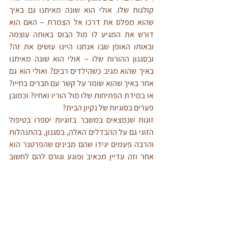
קולגות שלו. אולי הוא שונה מאיתנו גם באיך 
שהוא מפלס את דרכו אל הצמרת – האם הוא 
דורש את המגיע לו מול הבוס באותה עוצמה 
ובאותו האופן שבו אנחנו היינו עושים את זה? 
ובסגנון ההורות שלו – אולי הוא שונה מאיתנו 
באיך שהוא מגיב כשהילדים רבים? ואולי הוא גם 
אחר באיך שהוא שומר על קשר עם חברים בחייו? 
או במידת הפתיחות שלו מול הוריו ואחיו? וכמובן 
פערים בסוגיות של נקיון הבית?
זוגות שנמצאים במשבר בזוגיות יספרו בטיפול 
הזוגי גם על ההבדלים האלה, בסגנון, בהתנהלות 
והרבה פעמים יגידו שהם מבינים שהפרטנר הוא 
אחר וזה עדיין מכאיב ופוגע וגורם להם לחשוב 
ש'אם רק היה אכפת לו ממני הוא לא היה מתנהל 
ככה'. אבל האמת היא שהאחר הוא אחר וגם אם 
מאד אכפת לו מכם הוא לא תמיד יכול להתנהל 
כפי שהייתם רוצים שיתנהל. 
האחר הוא אחר. ואם אנחנו רוצים לחיות יחד עם 