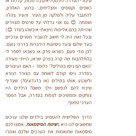
וגיבורי הסדרה היו מפליאים בה מכות, קללות או 
כשפים וקסמים ומצליחים, ברגע האחרון, 
להתגבר עליה ולסלקה מן העיר. והעיר צהלה 
ושמחה 😊 גם אני גדלתי על סרטים מצוירים 
שהייתה בהם אלימות (ויצאתי איכשהו בסדר 😊) 
ובכל זאת היה לי חשוב להעביר מסרים ערכיים 
בעד שלום ובעד ניסיונות הידברות בדרכי נועם. 
לכן מדי פעם, כשראו פרק או כשבאו לספר לי 
בהתלהבות מה קרה בפרק שראו, הייתי מעירה 
'האם הם ניסו במילים?' כלומר – האם הגיבורים 
בסדרה ניסו קודם לשוחח עם הצורר הנורא 
ולשכנע אותו במילים (או בדגדוגים?) שעדיף 
שיניח להם לנפשם וילך משם? הילדים היו 
צוחקים וממשיכים לצפות בסדרה, אבל המסר 
הערכי טפטף. 
הדרך השלישית להטמיע בילדים שלנו ערכים 
שחשובים לנו היא ב
שיטת הסיסמאות
. אמצו לכם 
סיסמאות שתואמות את הערכים שלכם ואמרו 