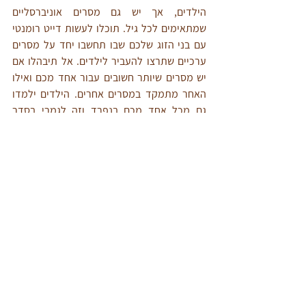
הילדים, אך יש גם מסרים אוניברסליים 
שמתאימים לכל גיל. תוכלו לעשות דייט רומנטי 
עם בני הזוג שלכם שבו תחשבו יחד על מסרים 
ערכיים שתרצו להעביר לילדים. אל תיבהלו אם 
יש מסרים שיותר חשובים עבור אחד מכם ואילו 
האחר מתמקד במסרים אחרים. הילדים ילמדו 
גם מכל אחד מכם בנפרד וזה לגמרי בסדר 
שלאבא חשובים דברים מסוימים ולאמא חשובים 
דברים אחרים. העיקר שהכל נעשה בחברות 
ובכבוד הדדי, והנה – כבר העברנו מסרים ערכיים 
דרך דוגמה אישית.
נסו את זה בבית.
אם קשה לכם לעשות את זה לבד - בואו ל
הדרכת 
הורים
.
לקריאה על זמן מסך - היכנסו ל
כאן
.