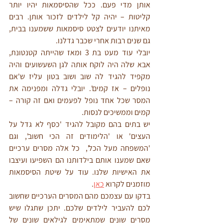
אותן מדי פעם. ככל שהסיסמאות יהיו יותר 
קליטות – יהיה קל לילדים לזכור אותן. רבים 
מאיתנו יודעים לצטט סיסמאות ששמענו בבית, 
גם שנים רבות אחרי שכבר גדלנו. 
יובלי עוד מעט בת 3 ומאז שהייתה קטנטונת, 
אבא שלה היה לוקח אותה לגן השעשועים והיה 
מקפיד להגיד לה שוב ושוב בטון עליז ש'אם 
נופלים – אז קמים'. יובלי גדלה ומפנימה את 
המסר שכל אחד נופל לפעמים ואם זה קורה – 
קמים וממשיכים לנסות. 
יש בתים בהם מקובל להגיד 'כסף לא גדל על 
העצים' או 'הלימודים זה הכי חשוב', וגם 
'המשפחה מעל הכל',  כל אלה מסרים ערכיים 
שאם שמענו אותם בילדותנו הם השפיעו ועיצבו 
את האישיות שלנו. עוד על שיטת הסיסמאות 
מוזמנים לקרוא 
כאן
. 
בדקו עם עצמכם מהם המסרים הערכיים שחשוב 
לכם להעביר לילדים שלכם. יתכן שתגלו שיש 
מסרים שונים שמתאימים לגילאים שונים של 