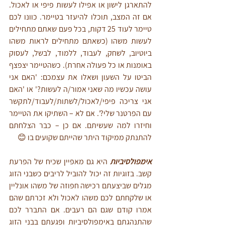
להתארגן לישון או אפילו לעשות פיפי או לאכול. 
אם זה המצב, תוכלו להיעזר בטיימר. כוונו לכם 
טיימר לעוד 25 דקות, בכל פעם שאתם מתחילים 
לעשות משהו (כשאתם מתחילים לראות משהו 
ביוטיוב, לשחק, לעבוד, ללמוד, לבשל, לעסוק 
באומנות או כל פעולה אחרת). כשהטיימר יצפצף 
הביטו על השעון ושאלו את עצמכם: 'האם אני 
עושה עכשיו מה שאני אמור/ה לעשות?' או 'האם 
אני צריכה פיפי/לאכול/לשתות/לעבוד/לתקשר 
עם הפרטנר שלי?'. אם לא – השתיקו את הטיימר 
וחיזרו למה שעשיתם. אם כן – כבר הצלחתם 
להתנתק ממיקוד היתר שהייתם שקועים בו 😊
אימפולסיביות
 היא גם מאפיין שכיח של הפרעת 
קשב. בזוגיות זה יכול להוביל לריבים כשבני הזוג 
מגלים שביצעתם רכישה חפוזה של משהו אונליין 
או שלקחתם לכם משהו לאכול ולא זכרתם שהם 
אמרו קודם שגם הם רעבים. אם התברר לכם 
שהתנהגתם באימפולסיביות ופגעתם בבני הזוג 