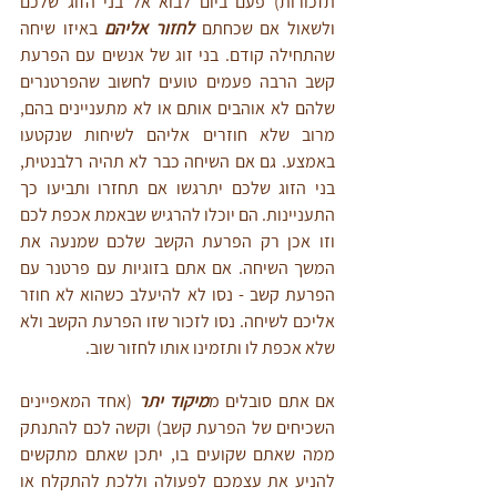
תזכורות) פעם ביום לבוא אל בני הזוג שלכם 
ולשאול אם שכחתם 
לחזור אליהם
 באיזו שיחה 
שהתחילה קודם. בני זוג של אנשים עם הפרעת 
קשב הרבה פעמים טועים לחשוב שהפרטנרים 
שלהם לא אוהבים אותם או לא מתעניינים בהם, 
מרוב שלא חוזרים אליהם לשיחות שנקטעו 
באמצע. גם אם השיחה כבר לא תהיה רלבנטית, 
בני הזוג שלכם יתרגשו אם תחזרו ותביעו כך 
התעניינות. הם יוכלו להרגיש שבאמת אכפת לכם 
וזו אכן רק הפרעת הקשב שלכם שמנעה את 
המשך השיחה. אם אתם בזוגיות עם פרטנר עם 
הפרעת קשב - נסו לא להיעלב כשהוא לא חוזר 
אליכם לשיחה. נסו לזכור שזו הפרעת הקשב ולא 
שלא אכפת לו ותזמינו אותו לחזור שוב. 
אם אתם סובלים מ
מיקוד יתר
 (אחד המאפיינים 
השכיחים של הפרעת קשב) וקשה לכם להתנתק 
ממה שאתם שקועים בו, יתכן שאתם מתקשים 
להניע את עצמכם לפעולה וללכת להתקלח או 