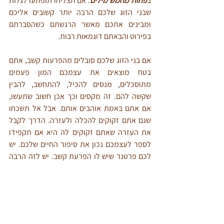
ב
פחות מחמש מילים
. אם תצליחו תופתעו לגלות 
שבני הזוג שלכם הרבה יותר קשובים אליכם 
ומבינים אתכם מאשר הרגשתם כשהסברתם 
בפירוט והבאתם דוגמאות רבות.
אם בני הזוג שלכם סובלים מהפרעות קשב, אתם 
בטח מוצאים את עצמכם המון פעמים 
מתוסכלים, מנסים להכיל, להתחשב, להבין 
שקשה להם. זה מקסים וכך אכן חשוב שתעשו, 
אם אתם באמת אוהבים אותם. אבל אל תשכחו 
שגם אתם זקוקים להכלה ולעזרה. הדרך לקבל 
את העזרה שאתם זקוקים לה היא אם תקפידו 
לספר לעצמכם נכון את סיפור החיים שלכם. יש 
לכם פרטנר שיש לו הפרעת קשב. יש לזה הרבה 
מחירים. אבל יש לזה גם הרבה רווחים. הרבה 
פעמים זה בא ב"עסקת חבילה" עם אינטליגנציה 
גבוהה, עם אנרגיה מחשמלת ועם היותם אהובים 
בכל מקום שהם מגיעים אליו. חלק מהסיבות 
שהתאהבתם בהם קשור בהפרעת הקשב הזו. אם 