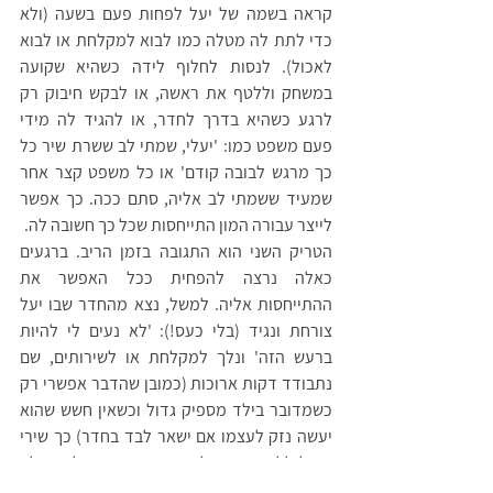
קראה בשמה של יעל לפחות פעם בשעה (ולא 
כדי לתת לה מטלה כמו לבוא למקלחת או לבוא 
לאכול). לנסות לחלוף לידה כשהיא שקועה 
במשחק וללטף את ראשה, או לבקש חיבוק רק 
לרגע כשהיא בדרך לחדר, או להגיד לה מידי 
פעם משפט כמו: 'יעלי, שמתי לב ששרת שיר כל 
כך מרגש לבובה קודם' או כל משפט קצר אחר 
שמעיד ששמתי לב אליה, סתם ככה. כך אפשר 
לייצר עבורה המון התייחסות שכל כך חשובה לה.
הטריק השני הוא התגובה בזמן הריב. ברגעים 
כאלה נרצה להפחית ככל האפשר את 
ההתייחסות אליה. למשל, נצא מהחדר שבו יעל 
צורחת ונגיד (בלי כעס!): 'לא נעים לי להיות 
ברעש הזה' ונלך למקלחת או לשירותים, שם 
נתבודד דקות ארוכות (כמובן שהדבר אפשרי רק 
כשמדובר בילד מספיק גדול וכשאין חשש שהוא 
יעשה נזק לעצמו אם ישאר לבד בחדר) כך שירי 
תוכל ללמד את יעל שהדרך הזו כבר לא יעילה 
עבורה, כי היא לא מייצרת לה התייחסות מאמא.