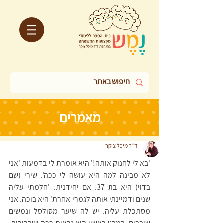
מאמרים
ד״ר מיכל צוקר
'בא לי לחנוק אותה!' היא אומרת לי בדמעות 'אני 
לא מבינה למה היא עושה לי ככה'. שירי (שם 
בדוי) היא בת 37. אם יחידנית. 'חלמתי עליה 
שנים ודמיינתי אותה לגמרי אחרת' היא בוכה. אני 
מסתכלת עליה. יש לה שיער מסולסל ונמשים 
שובבים. במבט ראשון היא נראית רכה ושברירית. 