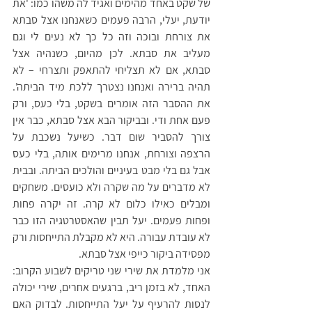
של שקט באחד מהימים ואגיד לה משהו כמו: 'את 
יודעת, יעלי, הרבה פעמים כשאנחנו אצל סבתא 
את צורחת ובוכה וזה כל כך לא נעים לי וגם 
מעליב את סבתא. לכן מהיום, כשנהיה אצל 
סבתא, אם לא תצליחי להתאפק ותצרחי – לא 
תהיה ברירה ואנחנו נצטרך ללכת מיד הביתה'. 
את ההסבר הזה אומרים בשקט, בלי כעס, ורק 
פעם אחת ודי. ובביקור הבא אצל סבתא, כבר אין 
צורך להסביר שום דבר. כשיעל נשכבת על 
הרצפה וצורחת, אנחנו מרימים אותה, בלי כעס 
אבל גם בלי מבט בעיניים והולכים הביתה. ובבית 
לא מדברים על מה שקרה ולא כועסים. משחקים 
ומבלים כאילו כלום לא קרה. זה יקרה פחות 
ופחות פעמים. יעל תבין שהאסטרטגיה הזו כבר 
לא עובדת עבורה. היא לא מקבלת התייחסות ורק 
מפסידה ביקור כייפי אצל סבתא.
אני מלמדת את שירי שני טריקים לשבוע הקרוב: 
האחד, לא בזמן ריב, ברגעים אחרים, שירי יכולה 
לנסות להרעיף על יעל התייחסות. לבדוק האם 