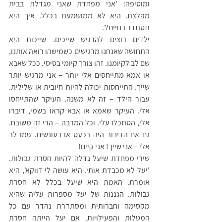
ומוסיפה: 'אני מפחדת שאני מגדלת בבית 
מפלצת. היא לא ממושמעת בכלל. איך היא 
תסתדר בחיים?'.
ילדים רוצים להרגיש שייכים. שייכות היא 
התחושה שאנחנו מרגישים כשמישהו רואה אותנו, 
שם לב לקיומנו. זהו צורך קיומי בסיסי. ככל שאבא 
או אמא מתייחסים אלי יותר – אני מרגיש יותר 
שייך. התייחסות יכולה להיות חיובית או שלילית. 
עבור הילד – זה לא משנה. העיקר שהתייחסו 
אלי. העיקר שאמא או אבא קראו בשמי, דיברו 
אלי, הסתכלו עלי. וכל המרבה – הרי זה משובח. 
גם אם הדיבור היה בכעס או בעונשים. שמו לב 
אלי – אני שייך! אני קיים!
שירי מפחדת שיעל גדלה להיות חסרת גבולות. 
'יעל לא מכבדת אותי. היא עושה לי דווקא', היא 
אומרת. האמת היא שיעל בכלל לא חסרת 
גבולות. הגננות של יעל מספרות עליה שהיא 
מקסימה וחברותית ומסתדרת נהדר עם כל 
המטלות והפעילויות. אם יעל הייתה חסרת 