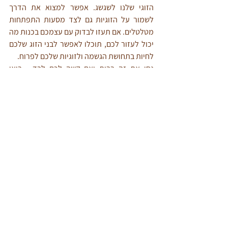
הזוגי שלנו לשגשג. אפשר למצוא את הדרך 
לשמור על הזוגיות גם לצד מסעות התפתחות 
מטלטלים. אם תעזו לבדוק עם עצמכם בכנות מה 
יכול לעזור לכם, תוכלו לאפשר לבני הזוג שלכם 
לחיות בתחושת הגשמה ולזוגיות שלכם לפרוח.
נסו את זה בבית ואם קשה לכם לבד - בואו 
ל
טיפול זוגי
. 
היכנסו לקרוא על איך משמרים 
זוגיות טובה 
ארוכת שנים
?
 ועל מה זו בכלל 
זוגיות טובה
.
גם אתם חולמים ללוות הורים? בואו להגשים את 
החלום:
לפרטים על 
לימודי הדרכת הורים
 (לימודי ייעוץ 
משפחתי) - היכנסו ל
כאן
.
לפרטים על 
לימודי ייעוץ זוגי
 - היכנסו ל
כאן