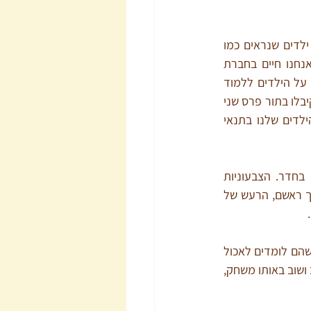
 – בהרבה בתים ילדים מקבלים הרבה יותר מדי שפע חומרי. יש חדרי ילדים שנראים כמו 
סניף של שילב, המון צעצועים, טושים וצבעים, פאזלים וספרי ילדים. מצד אחד זה נהדר שאנחנו חיים בחברת 
השפע וילדים זוכים להיחשף למשחקים מקדמים וליהנות מכל העניין. אבל עודף שפע מקשה על הילדים ללמוד 
להעריך את מה שיש להם. סבתא שלי תמיד סיפרה שבילדותה הילדים שהצטיינו וזכו בפרסים קיבלו בתור פרס שני 
זיתים. היא זוכרת שזה היה מרגש מאוד לקבל זית. אז כמובן שאנחנו לא רוצים לגדל את הילדים שלנו בתנאי 
אם הילדים סובלים מהפרעת קשב – זה אפילו עוד יותר חשוב להימנע מעודפי הצעצועים בחדר. הצבעוניות 
המוגזמת יוצרת "רעש" בעיניים. הרעש שבחוץ מגביר את הרעש שיש לילדי הפרעות קשב בתוך ראשם, הרעש של 
.
 - זה לוקח זמן עד שילדים בגיל הרך לומדים ללכת, עד שהם לומדים לדבר, עד שהם לומדים לאכול 
לבד בכפית. ילדים בגיל הרך רוצים לשמוע שוב ושוב את אותו הסיפור או השיר, רוצים לשחק שוב ושוב באותו משחק, 