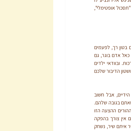
נחמה, אבל מדי פעם, במהלך היום, כשהילד קורא להם כדאי שהורים טיפה יתמהמהו ויאפשרו "תסכול אופטימלי", 
  - לרוב ההורים זה בא באופן טבעי. רוב האנשים, כשהם פונים לילד קטן הם פונים בטון רך, לפעמים 
בטון מתיילד, מה שנקרא בלשון העם: "פוצי מוצי". יש הורים שמאמינים שחשוב לפנות אל הילד כאל אדם בוגר, גם 
כשהוא קטנטן. זה לגמרי בסדר כך או כך רק חשוב שתהיה שם רכות. גם מבוגרים זקוקים לרכות. ובוודאי ילדים 
צעירים. שימו לב שבשגרת היומיום שלכם בבית - תווי הפנים שלכם נינוחים, שהבעת הפנים רכה ושטון הדיבור שלכם 
 – ילדים בגיל הרך הם נמוכים. הרבה פעמים אנחנו מרימים אותם על הידיים, אבל חשוב 
שלפעמים גם נרד לגובה העיניים שלהם ונהיה איתם שם. שבו איתם על השטיח, שחקו איתם כשאתם בגובה שלהם. 
אפשרו להם להרגיש לפעמים בגובה העיניים שלכם ולא רק להביט עליכם מלמטה. עבור רוב ההורים ההצעה הזו 
מאוד טבעית וקלה, אבל יש הורים שלא עושים את זה בכלל. כדי ליצור קשר קרוב עם הילדים אין צורך בהפקה 
גדולה, בהליכה ללונה-פארק או בנסיעות לחו"ל. ילדים זקוקים לנו שנשב איתם על השטיח, נשיר איתם שיר, נשחק 