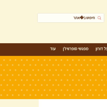
 דורון
מפגשי סופרוויז'ן
עוד