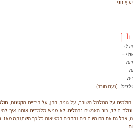
יעוץ זוגי
הרך
ו לי
שלי –
רוח
וח
ים
ילדים'
  (נעם חורב)
ם.