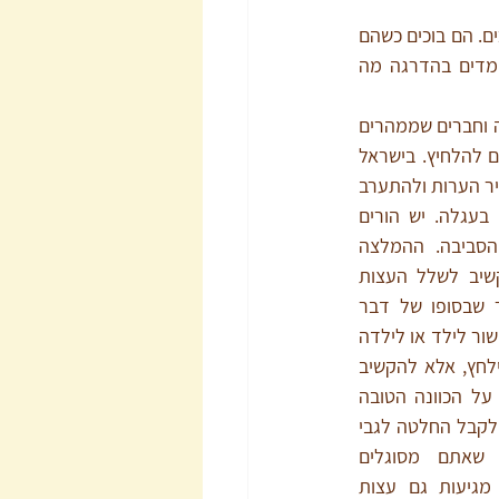
עם הזמן אנחנו צוברים ניסיון בהורות והילדים הפרטיים שלנו מלמדים אותנו מה הם בעצם צריכים. הם בוכים כשהם 
רעבים או עייפים, הם בוכים כשקר להם, כשחם להם וכשהם משועממים, ואנחנו, ההורים, לומדים בהדרגה מה 
לרוב ההורים יש סביבם בני משפחה וחברים שממהרים 
לייעץ, להעיר, להסביר ולפעמים גם להלחיץ. בישראל 
גם זרים גמורים ברחוב מעזים להעיר הערות ולהתערב 
כשרואים אמא או אבא עם תינוק בעגלה. יש הורים 
שנלחצים מההתערבות הזו של הסביבה. ההמלצה 
להורים טריים היא דווקא כן להקשיב לשלל העצות 
שהם מקבלים, אבל לנסות לזכור שבסופו של דבר 
ההחלטה היא שלהם, בכל עניין שקשור לילד או לילדה 
שלהם. כך אפשר לבחור שלא להילחץ, אלא להקשיב 
בנימוס, להודות לאדם שייעץ לנו על הכוונה הטובה 
ואחר כך לחשוב ביננו לבין עצמנו ולקבל החלטה לגבי 
ההתנהלות שלנו. אם תאמינו שאתם מסוגלים 
להתנהל כך – תגלו שלפעמים מגיעות גם עצות 