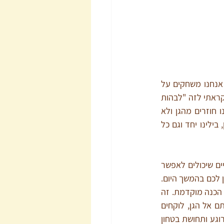
למעשה לא נמצאים לרגע לבד. כדאי לייצר במהלך השבוע גם זמנים של כלום. זמנים שבהם אנחנו משחקים על 
השטיח, אנחנו בבית. הילד פוגש לרגע את אחיו או אחותו, ואת הוריו. כשהילדים שלי היו קטנים קראתי לזה "לבהות 
בקיר" והילדים ידעו מדי פעם שיש ימים שבהם התכנון הוא "לבהות בקיר", שזה אומר שאנחנו חוזרים מהגן ולא 
הולכים לחברים או לחוגים, אלא נשארים בבית. בימים האלה שיחקנו על השטיח במשחקי דמיון, בילינו יחד וגם כל 
 – אם חשוב לכם להקנות לילדים שלכם בטחון, סדר יום הוא אחד הכלים המרכזיים שיכולים לאפשר 
את זה. תארו לעצמכם איך הייתם מרגישים אם הייתם קמים בבוקר ולא יודעים בכלל מה מתוכנן לכם בהמשך היום. 
בכל כמה זמן היה מישהו בא ומעביר אתכם מהפעילות שעסקתם בה לפעילות אחרת, ללא שום הכנה מוקדמת. זה 
מאוד לא נעים ומייצר חרדה. ילדים קטנים לא יודעים בדרך כלל מה צפוי לקרות. מביאים אותם אל הגן, לוקחים 
אותם מהגן והם מגלים תוך כדי תנועה מה יקרה בהמשך היום. הורים שרוצים להקנות לילדים רוגע ותחושת בטחון 