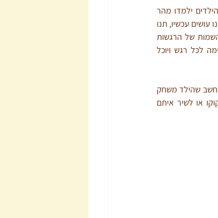
 – יש הורים ששותקים כשהם עם הילדים. אם חשוב לכם שהילדים ילמדו מהר 
לדבר ויעשירו את השפה שלהם, וגם ירגישו שהם בקשר איתכם - דברו איתם. ספרו להם מה אנחנו עושים עכשיו, תנו 
שמות לדברים שסביבכם. דברו איתם. שלבו בדיבור שלכם גם רגשות, כדי שילדים יכירו את השמות של הרגשות 
השונים. כשילד בגיל הרך מרגיש כעס, עצב או שמחה, חשוב שהוא יכיר את המילה המתאימה לכל רגש ויוכל 
– ילדים, בכל גיל, זקוקים שנתעניין בעולמם. בגיל עשר נוכל להתעניין במשחק המחשב שהילד משחק 
או בסרטונים שהוא רואה בטיקטוק. בגיל הרך נוכל לשחק איתם בקוביות, בבובות, במשחקי קוקו או לשיר איתם 