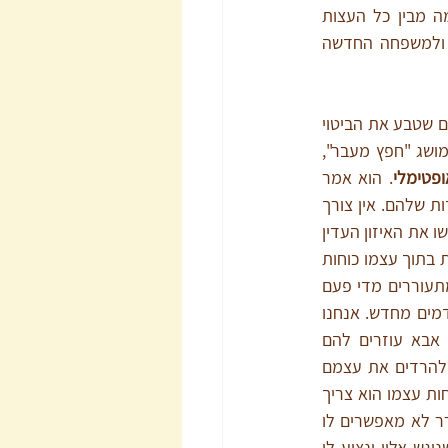
חכמות מהסביבה. תוכלו לבחור מה מבין כל העצות 
שקיבלתם מתאים לערכים שלכם ולמשפחה החדשה 
ויניקוט, הפסיכואנליטיקאי המפורסם שטבע את הביטוי 
הנהדר "אם טובה דיה" וגם את המושג "חפץ מעבר", 
פטימלי
. הוא אמר 
שילדים זקוקים לחוש תסכול במינון מסוים, כדי שיוכלו לגלות בתוך עצמם את כוחות ההתמודדות שלהם. אין צורך 
שנייצר בכוונה סיטואציות מתסכלות, החיים מייצרים אי נוחות באופן טבעי, אבל הורים טובים יחפשו את האיזון העדין 
שבו הילד יכול מדי פעם לפגוש מעט שעמום, לפגוש מעט אי נוחות. בשלב הזה הילד יוכל לגלות בתוך עצמו כוחות 
להתמודד עם הקושי, וגם רעיונות איך להתגבר על אי הנוחות. למשל, הקושי להירדם. כולנו מתעוררים מדי פעם 
במהלך הלילה, מסתובבים לצד השני, מסדרים מעט את השמיכה, לוקחים נשימה עמוקה ונרדמים מחדש. אנחנו 
יודעים לעשות את המהלך הזה בלי להזדקק לעזרה מאחרים. תינוקות לומדים שאמא או אבא עוזרים להם 
להירדם. עם הזמן אנחנו רוצים שהם ילמדו בהדרגה שהם מסוגלים לעשות את התנועה הזו ולהרדים את עצמם 
בחזרה גם כשהם מתעוררים באמצע הלילה. כדי שילד ילמד שהוא מסוגל להירדם בחזרה בכוחות עצמו הוא צריך 
רגע לפגוש את עצמו לבד בסיטואציה הזו. הורים שמזנקים אל המיטה שלו מיד כשהוא מתעורר לא מאפשרים לו 
לגלות שיש לו את היכולת לעשות את זה לבד. אני לא בעד להשאיר ילד בוכה לבדו, חשוב שניגש אליו ונציע לו 