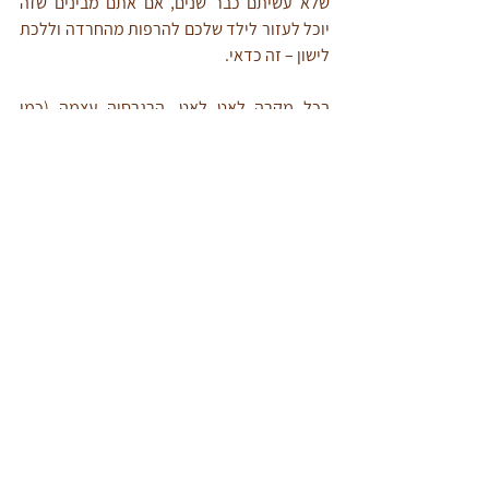
שלא עשיתם כבר שנים, אם אתם מבינים שזה 
יוכל לעזור לילד שלכם להרפות מהחרדה וללכת 
לישון – זה כדאי. 
בכל מקרה לאט לאט. הרגרסיה עצמה (כמו 
החרדה עצמה) היא לא מסוכנת. אל תעשו מזה 
עניין גדול מדי, אם אפשר – נסו להיראות כאילו 
לא שמתם לב או להגיב באופן ענייני בלבד. 
והשקיעו מאמץ בדברים המרגיעים – יצירת סדר 
יום שגרתי ככל האפשר, זמן שלכם נעים עם כל 
ילד, הסחות דעת מצחיקות, ככל יכולתכם לייצר 
עבור הילדים שלכם (וגם עבור עצמכם) בועה 
שהיא גן עדן בתוך הטירוף שעובר עלינו.
נסו את זה בבית.
לקריאה על בטחון עצמי של ילדים - היכנסו ל
כאן
.
גם אתם חולמים ללוות הורים? בואו להגשים את 
החלום: