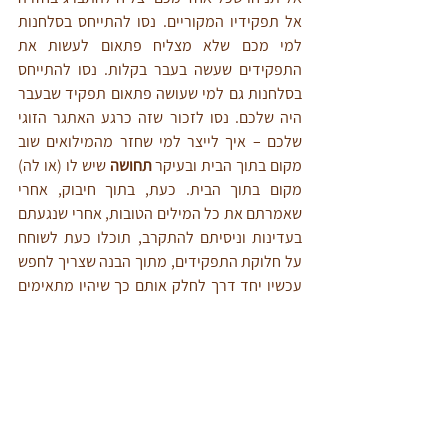
אל תפקידיו המקוריים. נסו להתייחס בסלחנות 
למי מכם שלא מצליח פתאום לעשות את 
התפקידים שעשה בעבר בקלות. נסו להתייחס 
בסלחנות גם למי שעושה פתאום תפקיד שבעבר 
היה שלכם. נסו לזכור שזה כרגע האתגר הזוגי 
שלכם – איך לייצר למי שחזר מהמילואים שוב 
מקום בתוך הבית ובעיקר 
תחושה 
שיש לו (או לה) 
מקום בתוך הבית. כעת, בתוך חיבוק, אחרי 
שאמרתם את כל המילים הטובות, אחרי שנגעתם 
בעדינות וניסיתם להתקרב, תוכלו כעת לשוחח 
על חלוקת התפקידים, מתוך הבנה שצריך לחפש 
עכשיו יחד דרך לחלק אותם כך שיהיו מתאימים 
לשניכם.
אם תרגישו שאתם לא מצליחים לנהל שיח שקט 
על הנושא הזה – בואו לייעוץ זוגי. אל תישארו 
לבד עם הקושי ואל תתנו לזה לקלקל לכם את 
המרחב האינטימי שלכם. אף אחד מכם לא עושה 