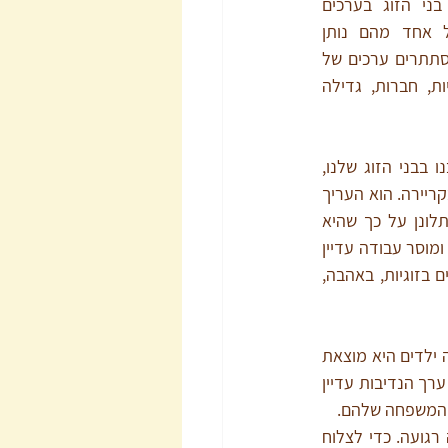
המקרים, שאין מרחק גדול בין בני הזוג בערכים 
שמסתתרים מתחת למענה שכל אחד מהם נותן 
לשאלות הללו. בתשובות שלהם מסתתרים ערכים של 
נתינה, נדיבות, חריצות, משפחתיות, חברות, גדילה 
הרבה פעמים ערכים שמאוד אהבנו בבני הזוג שלנו, 
כשרק הכרנו, מכעיסים אותנו היום. נועם מספר שמההתחלה אהב שסיגל שאפתנית ומשקיעה בקריירה. הוא העריך 
את מוסר העבודה הגבוה שלה ואת הביצועיסטיות שהפגינה. אחרי שמונה שנים יחד הוא מתלונן על כך שהיא 
מושקעת כל כולה בעבודה ופחות פנויה רגשית (לתחושתו) לבית ולזוגיות. ערכים כמו שאפתנות ומוסר עבודה עדיין 
חשובים לנועם גם היום, אבל הוא מרגיש שהם מתנגשים בערכים נוספים שחשובים לו, שקשורים בזוגיות, באהבה, 
רויטל אהבה שקובי מרעיף עליה מתנות. נדיבות הלב שלו כבשה אותה. אחרי עשר שנים ושלושה ילדים היא מוצאת 
את עצמה מתוסכלת מכך שהוא מפזר את הכספים שלהם בנדיבות שנראית לה כעת כפזרנות. ערך הנדיבות עדיין 
ן המשפחה שלהם.
כשזוגות מנסים לשוחח על נושאים שבהם נדמה שיש התנגשות ערכית, קשה להם לנהל שיחה רגועה. כדי לצלוח 