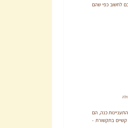
שיחות כאלה ולשמור על קירבה וחמימות ביניכם נסו לגייס סקרנות. מה הוביל את בני הזוג שלכם לחשוב כפי שהם 
ולה
להתעניין במחשבות של בני הזוג שלכם על כך. כשאתם ניגשים אל בני הזוג שלכם עם סקרנות והתעניינות כנה, הם 
ירגישו שהם נלקחים בחשבון ויהיו הרבה יותר פנויים להקשיב גם לעמדה שלכם (ואם יש לכם קשיים בתקשורת - 