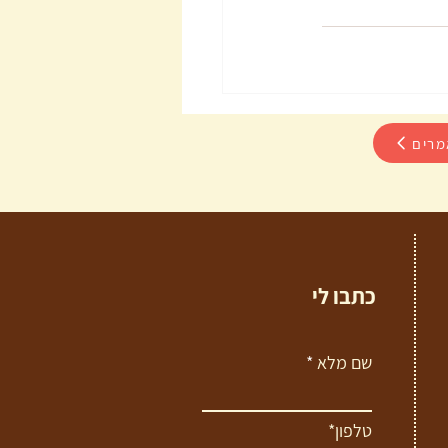
מרים
כתבו לי
שם מלא
טלפון*