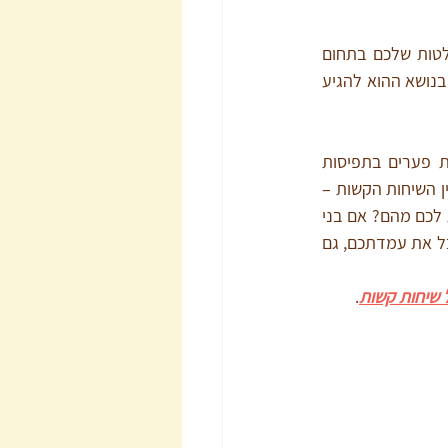
בנוסף, נסו לחפש תחום אחר שבו אין ביניכם התנגשות. אילו ערכים מסתתרים מתחת להחלטות שלכם בתחום 
ההוא? אילו פחדים? ואצל בני הזוג שלכם? מה מאפשר את ההסכמה שלכם שם? מה עוזר לכם בנושא ההוא להגיע 
והדבר המרכזי שחשוב לזכור הוא שזוגות שמצליחים להגיע להרמוניה ולחיות בשלום למרות פערים בתפיסות 
העולם, הם זוגות שמצליחים להרגיש אהובים, מוערכים ורצויים. תבדקו עם עצמכם, במרווחים בין השיחות הקשות – 
האם בני הזוג שלכם מצליחים להרגיש שאתם מעריכים אותם? שאתם רוצים בקרבתם? שאכפת לכם מהם? אם בני 
הזוג שלכם ירגישו עטופים באהבה ובהערכה, יהיה להם קל הרבה יותר לוותר לכם, להקליל ולקבל את עמדתכם, גם 
.