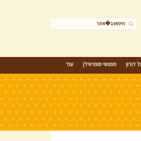
 דורון
מפגשי סופרוויז'ן
עוד