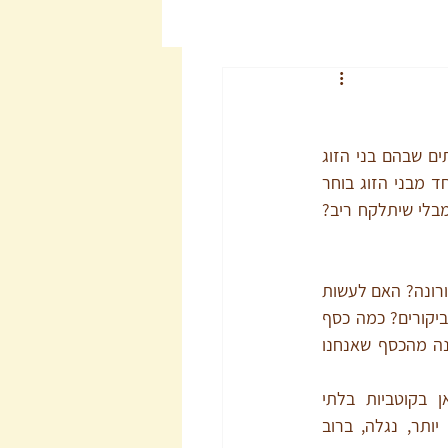
ברוב הבתים בישראל שני בני הזוג בוחרים באותה מפלגה או לפחות באותו הגוש. אבל יש בתים שבהם בני הזוג 
בוחרים במפלגות משני צידי המפה הפוליטית. האם אתם יכולים לדמיין את זה? מצב שבו אחד מבני הזוג בוחר 
במפלגה כמו מרצ ואילו האחר בוחר בעוצמה יהודית? איך אפשר להצליח לשוחח על הנושא מבלי שיתלקח ריב? 
זוגות מוצאים את עצמם בקונפליקטים גם בתחומים אחרים. בשאלות כמו: האם להתחסן מפני קורונה? האם לעשות 
ברית מילה לבן שנולד? האם לנסוע בכל שבת להורים או להסתפק בתדירות נמוכה יותר של ביקורים? כמה כסף 
ראוי שנוציא על חופשות משפחתיות? האם חשוב שנחסוך ככל האפשר יותר לעתיד או שנהנה מהכסף שאנחנו 
במבט ראשון נדמה שמדובר כאן בקוטביות בלתי 
אפשרית. אבל אם נעז להתעמק יותר, נגלה, ברוב 